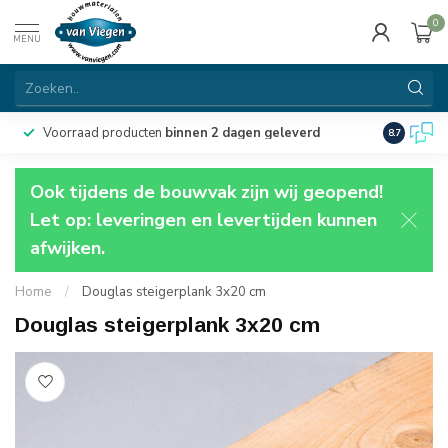
0
MENU
Voorraad producten
binnen 2 dagen geleverd
Particulie
8.7
Ook tijdens de bouwvak zijn wij geopend!
Let op: leveringen en levertijden kunnen
afwijken.
Home
/
Douglas steigerplank 3x20 cm
Douglas steigerplank 3x20 cm