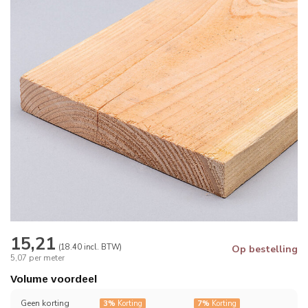
15,21
(18.40 incl. BTW)
Op bestelling
5,07 per meter
Volume voordeel
Geen korting
3%
Korting
7%
Korting