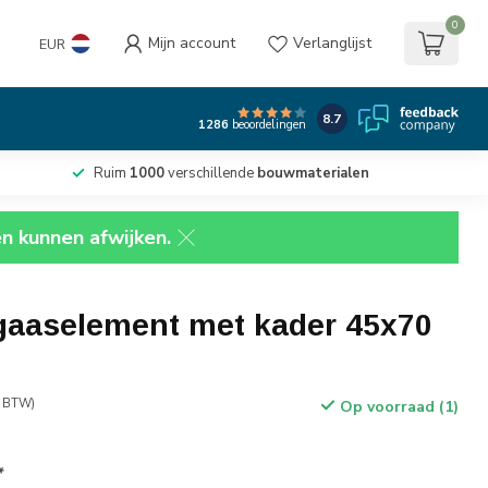
0
Mijn account
Verlanglijst
EUR
8.7
1286
beoordelingen
Ruim
1000
verschillende
bouwmaterialen
en kunnen afwijken.
gaaselement met kader 45x70
. BTW)
Op voorraad (1)
*