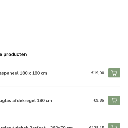
e producten
aspaneel 180 x 180 cm
€19,00
uglas afdekregel 180 cm
€9,85
glas tuinhek Perfect – 280x70 cm
€128,15