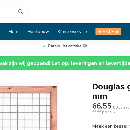
Hout
Houtbouw
Klantenservice
★ SALE ★
Particulier
en
zakelijk
ak zijn wij geopend! Let op: leveringen en levertijd
Douglas 
mm
66,55
(80.53 incl
66,55 per Stuk
Maak een keuze: