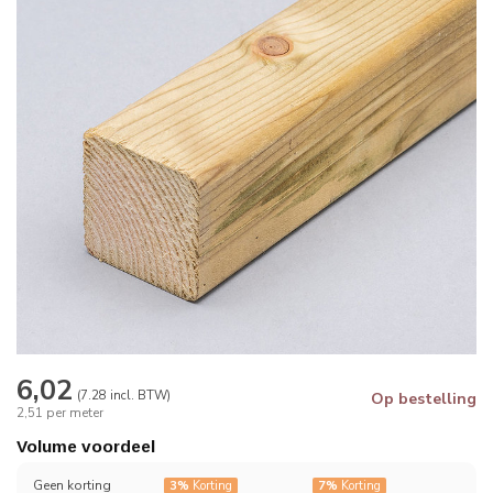
6,02
(7.28 incl. BTW)
Op bestelling
2,51 per meter
Volume voordeel
Geen korting
3%
Korting
7%
Korting