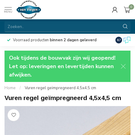
0
MENU
Voorraad producten
binnen 2 dagen geleverd
Particulie
8.7
Ook tijdens de bouwvak zijn wij geopend!
Let op: leveringen en levertijden kunnen
afwijken.
Home
/
Vuren regel geïmpregneerd 4,5x4,5 cm
Vuren regel geïmpregneerd 4,5x4,5 cm