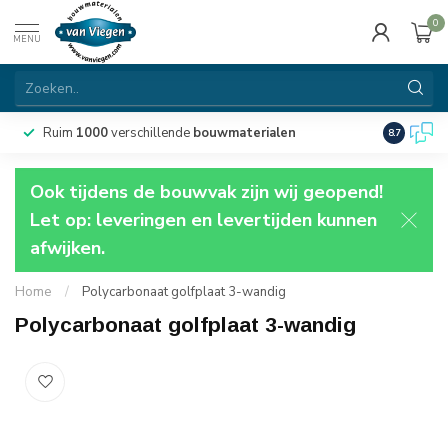
0
MENU
Ruim
1000
verschillende
bouwmaterialen
8.7
Ook tijdens de bouwvak zijn wij geopend!
Let op: leveringen en levertijden kunnen
afwijken.
Home
/
Polycarbonaat golfplaat 3-wandig
Polycarbonaat golfplaat 3-wandig