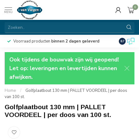
0
MENU
Voorraad producten
binnen 2 dagen geleverd
Particulie
8.7
Ook tijdens de bouwvak zijn wij geopend!
Let op: leveringen en levertijden kunnen
afwijken.
Home
/
Golfplaatbout 130 mm | PALLET VOORDEEL | per doos
van 100 st.
Golfplaatbout 130 mm | PALLET
VOORDEEL | per doos van 100 st.