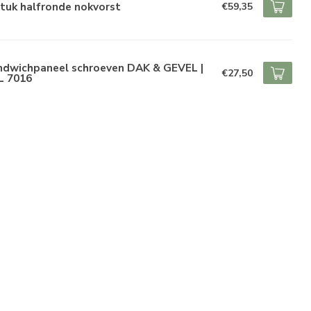
tuk halfronde nokvorst
€59,35
ndwichpaneel schroeven DAK & GEVEL |
€27,50
L 7016