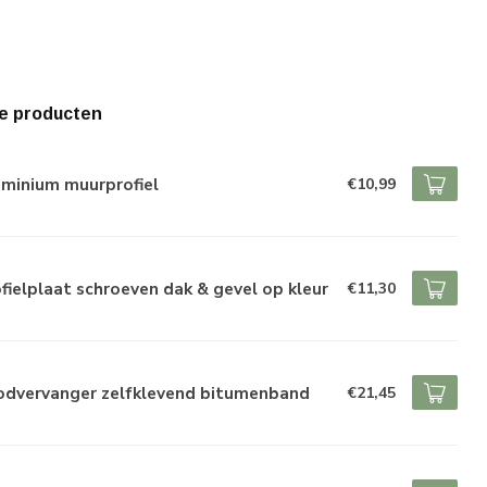
e producten
uminium muurprofiel
€10,99
fielplaat schroeven dak & gevel op kleur
€11,30
odvervanger zelfklevend bitumenband
€21,45