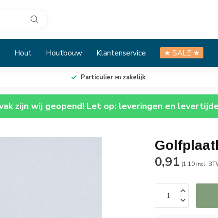
Hout
Houtbouw
Klantenservice
★ SALE ★
Particulier
en
zakelijk
ak zijn wij geopend! Let op: leveringen en levertijd
Golfplaa
0,91
(1.10 incl. BT