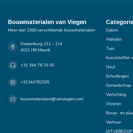
Bouwmaterialen van Viegen
Categori
Meer dan 1000 verschillende bouwmaterialen
Daken
Wanden
Doejenburg 212 – 214
Tuin
4021 HR Maurik
Kunststoffen 
+31 344 78 25 05
Hout
Schuttingen
+31344782505
Gereedschap 
Verlichting
bouwmaterialen@vanviegen.com
Vloeren
Bouw- en plaa
Verhuur
UITVERKOOP