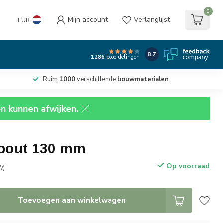
0
Mijn account
Verlanglijst
EUR
8.7
1286
beoordelingen
Ruim
1000
verschillende
bouwmaterialen
en kunnen afwijken.
tbout 130 mm
Op voorraad
W)
Toevoegen aan winkelwagen