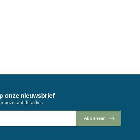
p onze nieuwsbrief
er onze laatste acties
Abonneer