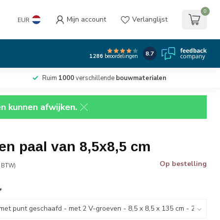
0
Mijn account
Verlanglijst
EUR
8.7
1286
beoordelingen
Ruim
1000
verschillende
bouwmaterialen
en kunnen afwijken.
en paal van 8,5x8,5 cm
Op bestelling
. BTW)
*