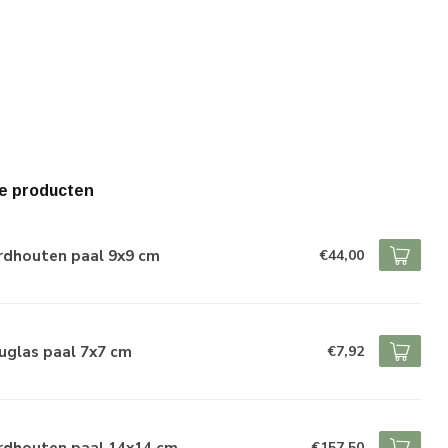
e producten
rdhouten paal 9x9 cm
€44,00
uglas paal 7x7 cm
€7,92
rdhouten paal 14x14 cm
€157,50