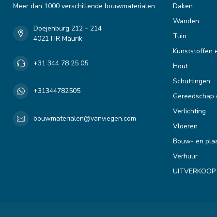
Meer dan 1000 verschillende bouwmaterialen
Daken
Wanden
Doejenburg 212 – 214
Tuin
4021 HR Maurik
Kunststoffen 
+31 344 78 25 05
Hout
Schuttingen
+31344782505
Gereedschap 
Verlichting
bouwmaterialen@vanviegen.com
Vloeren
Bouw- en plaa
Verhuur
UITVERKOOP