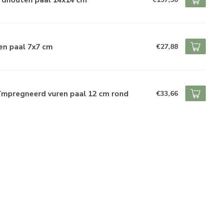
en paal 7x7 cm
€27,88
ïmpregneerd vuren paal 12 cm rond
€33,66