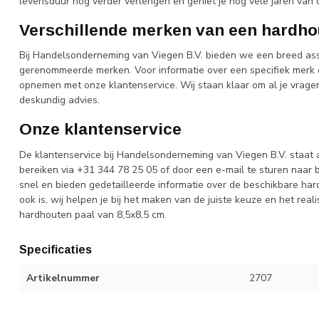
levensduur nog verder verlengen en geniet je nog vele jaren van 
Verschillende merken van een hardho
Bij Handelsonderneming van Viegen B.V. bieden we een breed as
gerenommeerde merken. Voor informatie over een specifiek merk 
opnemen met onze klantenservice. Wij staan klaar om al je vrage
deskundig advies.
Onze klantenservice
De klantenservice bij Handelsonderneming van Viegen B.V. staat al
bereiken via +31 344 78 25 05 of door een e-mail te sturen naar
snel en bieden gedetailleerde informatie over de beschikbare har
ook is, wij helpen je bij het maken van de juiste keuze en het re
hardhouten paal van 8,5x8,5 cm.
Specificaties
Artikelnummer
2707