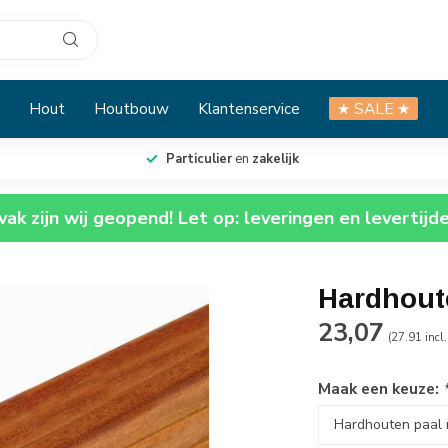
Hout
Houtbouw
Klantenservice
★ SALE ★
Particulier
en
zakelijk
ak zijn wij geopend! Let op: leveringen en levertijd
Hardhout
23,07
(27.91 incl
Maak een keuze: