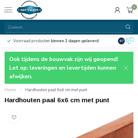
0
MENU
Voorraad producten
binnen 2 dagen geleverd
Particulie
8.7
Ook tijdens de bouwvak zijn wij geopend!
Let op: leveringen en levertijden kunnen
afwijken.
Home
/
Hardhouten paal 6x6 cm met punt
Hardhouten paal 6x6 cm met punt