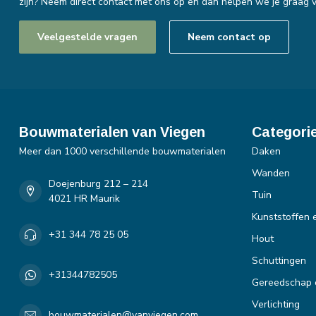
zijn? Neem direct contact met ons op en dan helpen we je graag v
Veelgestelde vragen
Neem contact op
Bouwmaterialen van Viegen
Categori
Meer dan 1000 verschillende bouwmaterialen
Daken
Wanden
Doejenburg 212 – 214
Tuin
4021 HR Maurik
Kunststoffen 
+31 344 78 25 05
Hout
Schuttingen
+31344782505
Gereedschap 
Verlichting
bouwmaterialen@vanviegen.com