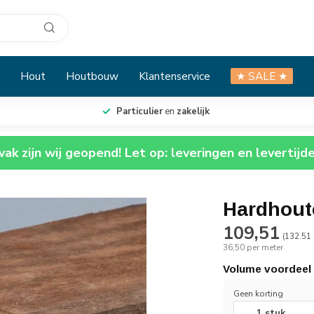
Hout
Houtbouw
Klantenservice
★ SALE ★
Particulier
en
zakelijk
ak zijn wij geopend! Let op: leveringen en levertijd
Hardhout
109,51
(132.51 
36,50 per meter
Volume voordeel
Geen korting
1 stuk