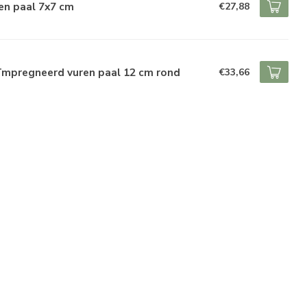
en paal 7x7 cm
€27,88
ïmpregneerd vuren paal 12 cm rond
€33,66