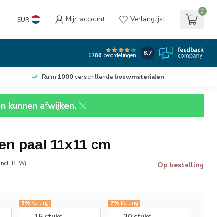
0
Mijn account
Verlanglijst
EUR
8.7
1286
beoordelingen
Ruim
1000
verschillende
bouwmaterialen
en kunnen afwijken.
en paal 11x11 cm
incl. BTW)
Op bestelling
3%
Korting
7%
Korting
15 stuks
30 stuks