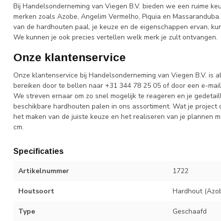
Bij Handelsonderneming van Viegen B.V. bieden we een ruime k
merken zoals Azobe, Angelim Vermelho, Piquia en Massaranduba. 
van de hardhouten paal, je keuze en de eigenschappen ervan, ku
We kunnen je ook precies vertellen welk merk je zult ontvangen.
Onze klantenservice
Onze klantenservice bij Handelsonderneming van Viegen B.V. is alt
bereiken door te bellen naar +31 344 78 25 05 of door een e-mai
We streven ernaar om zo snel mogelijk te reageren en je gedetail
beschikbare hardhouten palen in ons assortiment. Wat je project o
het maken van de juiste keuze en het realiseren van je plannen
cm.
Specificaties
Artikelnummer
1722
Houtsoort
Hardhout (Azob
Type
Geschaafd