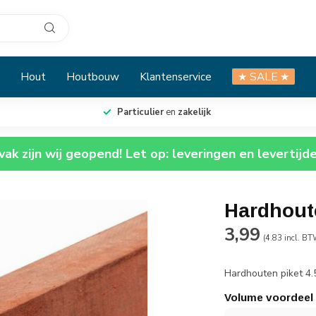
Hout
Houtbouw
Klantenservice
★ SALE ★
Particulier
en
zakelijk
ak zijn wij geopend! Let op: leveringen en levertijd
Hardhout
3,99
(4.83 incl. BT
Hardhouten piket 4.
Volume voordeel