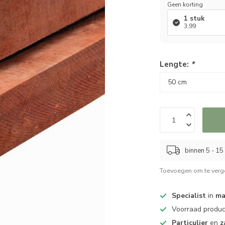
Geen korting
1 stuk
3,99
Lengte:
*
binnen 5 - 1
Toevoegen om te verge
Specialist
in
ma
Voorraad produ
Particulier
en
z