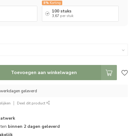
8%
Korting
100 stuks
3,67
per stuk
Toevoegen aan winkelwagen
5 werkdagen geleverd
lijken
Deel dit product
atwerk
cten
binnen 2 dagen geleverd
akelijk