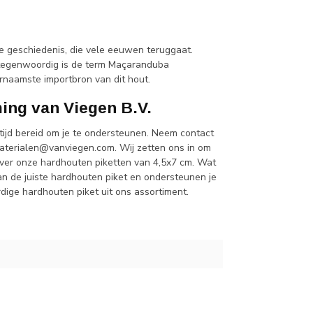
e geschiedenis, die vele eeuwen teruggaat.
 tegenwoordig is de term Maçaranduba
ornaamste importbron van dit hout.
ing van Viegen B.V.
tijd bereid om je te ondersteunen. Neem contact
terialen@vanviegen.com
. Wij zetten ons in om
 over onze hardhouten piketten van 4,5x7 cm. Wat
an de juiste hardhouten piket en ondersteunen je
dige hardhouten piket uit ons assortiment.