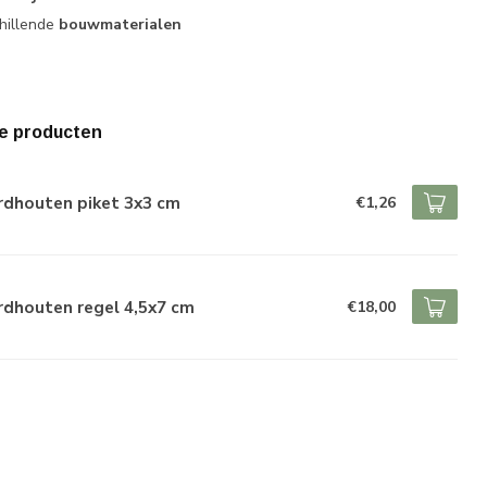
hillende
bouwmaterialen
e producten
rdhouten piket 3x3 cm
€1,26
rdhouten regel 4,5x7 cm
€18,00