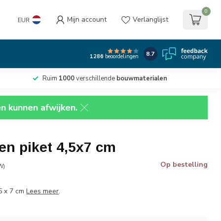
0
Mijn account
Verlanglijst
EUR
8.7
1286
beoordelingen
Ruim
1000
verschillende
bouwmaterialen
en kunnen afwijken.
en piket 4,5x7 cm
Op bestelling
W)
5 x 7 cm
Lees meer
.