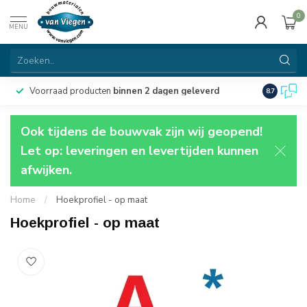
0
MENU
Voorraad producten
binnen 2 dagen geleverd
Particulie
8.7
Ook tijdens de bouwvak zijn wij geopend!
Let op: leveringen en levertijden kunnen
afwijken.
Home
/
Hoekprofiel - op maat
Hoekprofiel - op maat