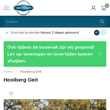
0
MENU
Voorraad producten
binnen 2 dagen geleverd
Particulie
8.7
Ook tijdens de bouwvak zijn wij geopend!
Let op: leveringen en levertijden kunnen
afwijken.
Home
/
Hooiberg Geit
Hooiberg Geit