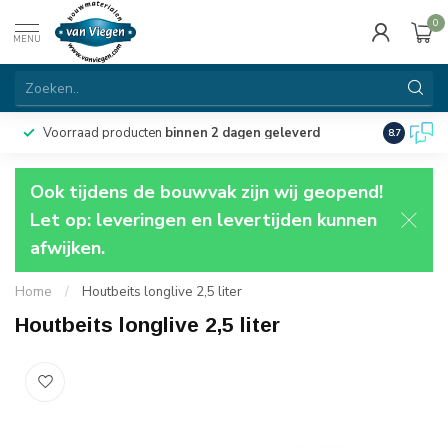
0
MENU
Voorraad producten
binnen 2 dagen geleverd
Particulie
8.7
Ook tijdens de bouwvak zijn wij geopend!
Let op: leveringen en levertijden kunnen
afwijken.
Home
/
Houtbeits longlive 2,5 liter
Houtbeits longlive 2,5 liter