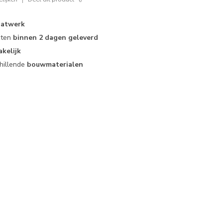
atwerk
cten
binnen 2 dagen geleverd
akelijk
hillende
bouwmaterialen