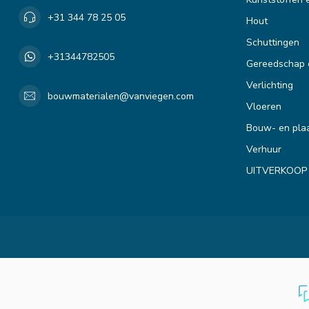
+31 344 78 25 05
Hout
Schuttingen
+31344782505
Gereedschap 
Verlichting
bouwmaterialen@vanviegen.com
Vloeren
Bouw- en plaa
Verhuur
UITVERKOOP