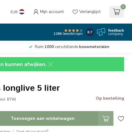
0
Mijn account
Verlanglijst
EUR
8.7
1286
beoordelingen
Ruim
1000
verschillende
bouwmaterialen
en kunnen afwijken.
longlive 5 liter
Op bestelling
incl. BTW)
Toevoegen aan winkelwagen
lijken
Deel dit product