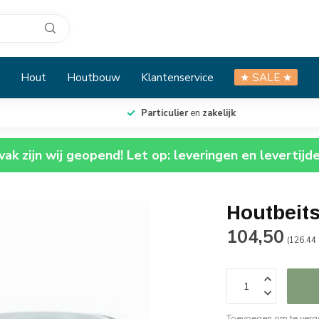
Hout
Houtbouw
Klantenservice
★ SALE ★
Particulier
en
zakelijk
ak zijn wij geopend! Let op: leveringen en levertijd
Houtbeits 
104,50
(126.44 
Toevoegen om te verge