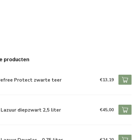
e producten
efree Protect zwarte teer
€13,19
Lazuur diepzwart 2,5 liter
€45,00
Lazuur Douglas - 0,75 liter
€24,20