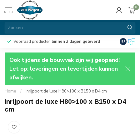
0
MENU
Voorraad producten
binnen 2 dagen geleverd
Particulie
8.7
Ook tijdens de bouwvak zijn wij geopend!
Let op: leveringen en levertijden kunnen
afwijken.
Home
/
Inrijpoort de luxe H80>100 x B150 x D4 cm
Inrijpoort de luxe H80>100 x B150 x D4
cm