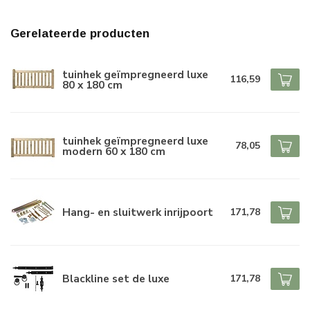
Gerelateerde producten
tuinhek geïmpregneerd luxe
116,59
80 x 180 cm
tuinhek geïmpregneerd luxe
78,05
modern 60 x 180 cm
Hang- en sluitwerk inrijpoort
171,78
Blackline set de luxe
171,78