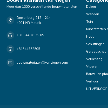
Meer dan 1000 verschillende bouwmaterialen
Daken
Wanden
Doejenburg 212 – 214
Tuin
4021 HR Maurik
Kunststoffen 
+31 344 78 25 05
Hout
Schuttingen
+31344782505
Gereedschap 
Verlichting
bouwmaterialen@vanviegen.com
Vloeren
Bouw- en plaa
Verhuur
UITVERKOOP