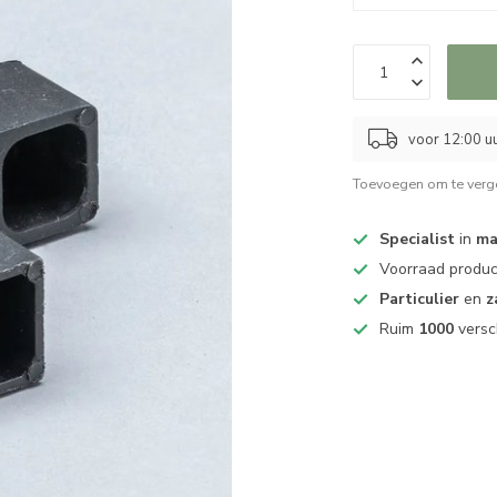
voor 12:00 uu
Toevoegen om te verge
Specialist
in
ma
Voorraad produ
Particulier
en
z
Ruim
1000
versc