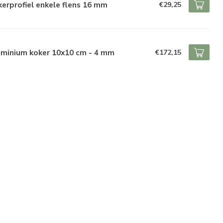
erprofiel enkele flens 16 mm
€29,25
uminium koker 10x10 cm - 4 mm
€172,15