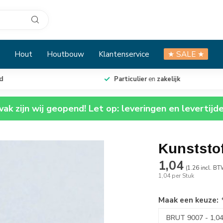
Hout
Houtbouw
Klantenservice
★ SALE ★
Particulier
en
zakelijk
ak zijn wij geopend! Let op: leveringen en levertijd
Kunststo
1,04
(1.26 incl. BT
1,04 per Stuk
Maak een keuze: