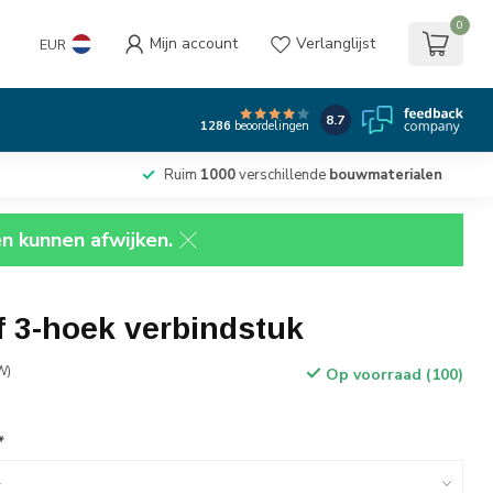
0
Mijn account
Verlanglijst
EUR
8.7
1286
beoordelingen
Ruim
1000
verschillende
bouwmaterialen
en kunnen afwijken.
f 3-hoek verbindstuk
W)
Op voorraad (100)
*