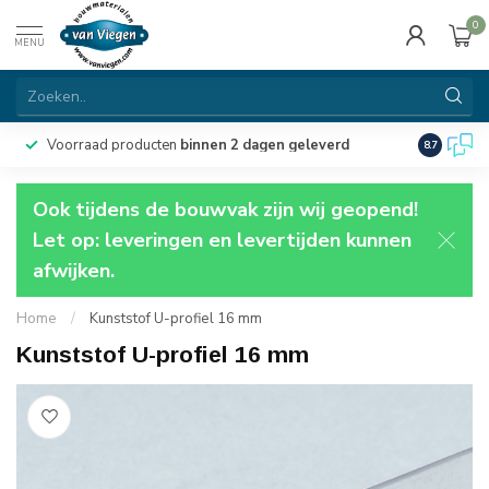
0
MENU
Voorraad producten
binnen 2 dagen geleverd
Particulie
8.7
Ook tijdens de bouwvak zijn wij geopend!
Let op: leveringen en levertijden kunnen
afwijken.
Home
/
Kunststof U-profiel 16 mm
Kunststof U-profiel 16 mm