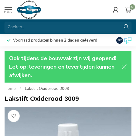
0
MENU
Voorraad producten
binnen 2 dagen geleverd
Particulie
8.7
Ook tijdens de bouwvak zijn wij geopend!
Let op: leveringen en levertijden kunnen
afwijken.
Home
/
Lakstift Oxiderood 3009
Lakstift Oxiderood 3009