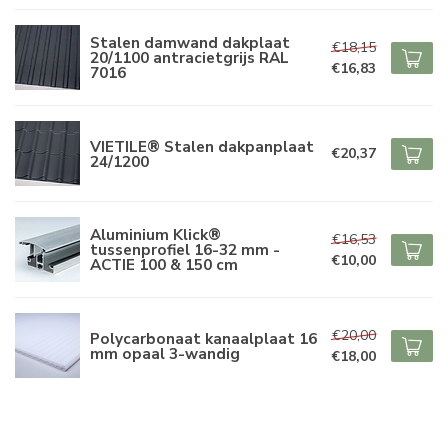
Stalen damwand dakplaat
€18,15
20/1100 antracietgrijs RAL
€16,83
7016
VIETILE® Stalen dakpanplaat
€20,37
24/1200
Aluminium Klick®
€16,53
tussenprofiel 16-32 mm -
€10,00
ACTIE 100 & 150 cm
€20,00
Polycarbonaat kanaalplaat 16
mm opaal 3-wandig
€18,00