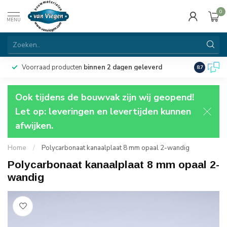
0
MENU
Voorraad producten
binnen 2 dagen geleverd
Particulie
8.7
Ook tijdens de bouwvak zijn wij geopend!
Let op: leveringen en levertijden kunnen
afwijken.
Home
/
Polycarbonaat kanaalplaat 8 mm opaal 2-wandig
Polycarbonaat kanaalplaat 8 mm opaal 2-
wandig