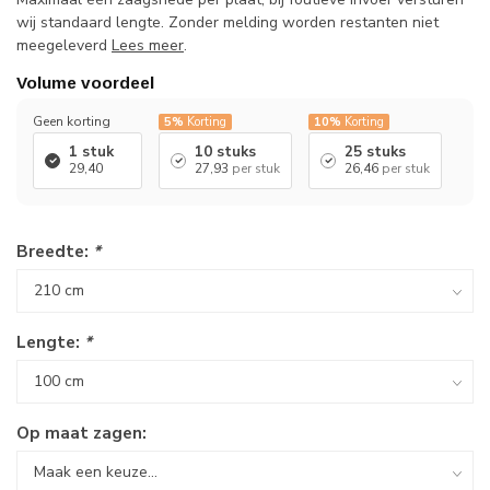
wij standaard lengte. Zonder melding worden restanten niet
meegeleverd
Lees meer
.
Volume voordeel
Geen korting
5%
Korting
10%
Korting
1 stuk
10 stuks
25 stuks
29,40
27,93
per stuk
26,46
per stuk
Breedte:
*
Lengte:
*
Op maat zagen: