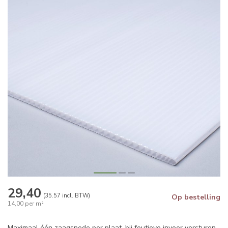
29,40
(35.57 incl. BTW)
Op bestelling
14,00 per m²
Maximaal één zaagsnede per plaat, bij foutieve invoer versturen