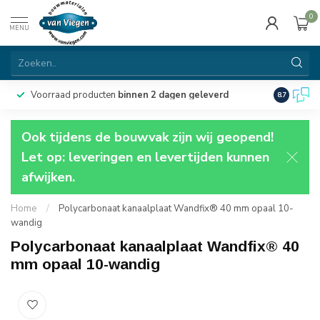
0
MENU
Voorraad producten
binnen 2 dagen geleverd
Particulie
8.7
Ook tijdens de bouwvak zijn wij geopend!
Let op: leveringen en levertijden kunnen
afwijken.
Home
/
Polycarbonaat kanaalplaat Wandfix® 40 mm opaal 10-
wandig
Polycarbonaat kanaalplaat Wandfix® 40
mm opaal 10-wandig