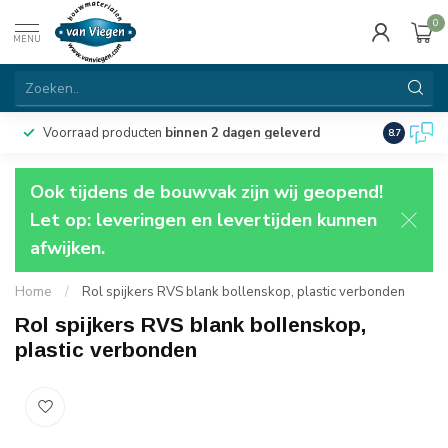
0
MENU
Voorraad producten
binnen 2 dagen geleverd
Particulie
8.7
Ook tijdens de bouwvak zijn wij geopend!
Let op: leveringen en levertijden kunnen
afwijken.
Home
/
Rol spijkers RVS blank bollenskop, plastic verbonden
Rol spijkers RVS blank bollenskop,
plastic verbonden