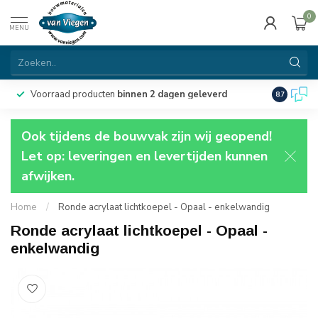
0
MENU
Voorraad producten
binnen 2 dagen geleverd
Particulie
8.7
Ook tijdens de bouwvak zijn wij geopend!
Let op: leveringen en levertijden kunnen
afwijken.
Home
/
Ronde acrylaat lichtkoepel - Opaal - enkelwandig
Ronde acrylaat lichtkoepel - Opaal -
enkelwandig