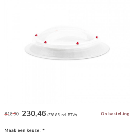
230,46
316,00
Op bestelling
(278.86 incl. BTW)
Maak een keuze:
*