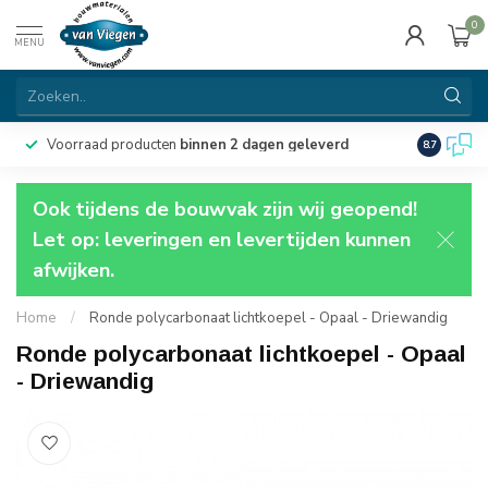
0
MENU
Voorraad producten
binnen 2 dagen geleverd
Particulie
8.7
Ook tijdens de bouwvak zijn wij geopend!
Let op: leveringen en levertijden kunnen
afwijken.
Home
/
Ronde polycarbonaat lichtkoepel - Opaal - Driewandig
Ronde polycarbonaat lichtkoepel - Opaal
- Driewandig