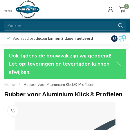
0
MENU
Voorraad producten
binnen 2 dagen geleverd
Particulie
8.7
Ook tijdens de bouwvak zijn wij geopend!
Let op: leveringen en levertijden kunnen
afwijken.
Home
/
Rubber voor Aluminium Klick® Profielen
Rubber voor Aluminium Klick® Profielen