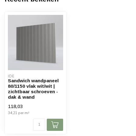
IDE
Sandwich wandpaneel
80/1150 vlak wit/wit |
zichtbaar schroeven -
dak & wand
118,03
34,21 per m²