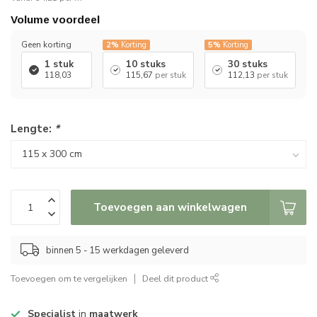
Volume voordeel
Geen korting
2%
Korting
5%
Korting
1 stuk
10 stuks
30 stuks
118,03
115,67
per stuk
112,13
per stuk
Lengte:
*
Toevoegen aan winkelwagen
binnen 5 - 15 werkdagen geleverd
Toevoegen om te vergelijken
Deel dit product
Specialist
in
maatwerk