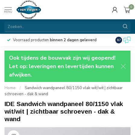
0
MENU
Voorraad producten
binnen 2 dagen geleverd
Particulie
8.7
Ook tijdens de bouwvak zijn wij geopend!
Let op: leveringen en levertijden kunnen
afwijken.
Home
/
Sandwich wandpaneel 80/1150 vlak wit/wit | zichtbaar
schroeven - dak & wand
IDE Sandwich wandpaneel 80/1150 vlak
wit/wit | zichtbaar schroeven - dak &
wand