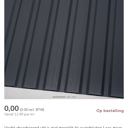
0,00
(0.00 incl. BTW)
Op bestelling
Vanaf 12,90 per m²
Vocht absorberend vilt is niet mogelijk bij wandplaten
Lees meer
.