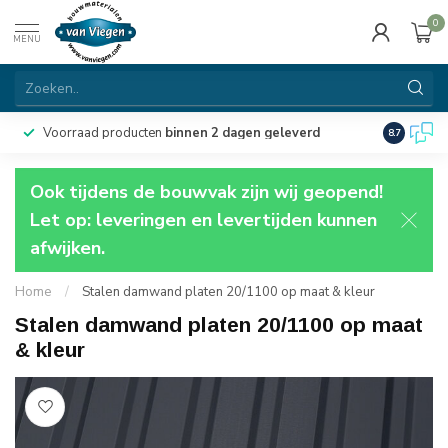
0
MENU
Voorraad producten
binnen 2 dagen geleverd
Particulie
8.7
Ook tijdens de bouwvak zijn wij geopend!
Let op: leveringen en levertijden kunnen
afwijken.
Home
/
Stalen damwand platen 20/1100 op maat & kleur
Stalen damwand platen 20/1100 op maat
& kleur