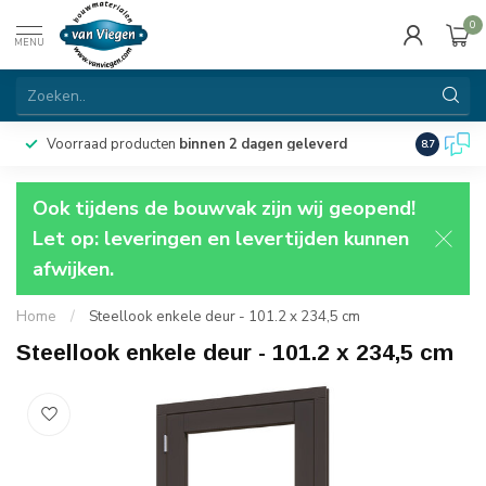
0
MENU
Voorraad producten
binnen 2 dagen geleverd
Particulie
8.7
Ook tijdens de bouwvak zijn wij geopend!
Let op: leveringen en levertijden kunnen
afwijken.
Home
/
Steellook enkele deur - 101.2 x 234,5 cm
Steellook enkele deur - 101.2 x 234,5 cm