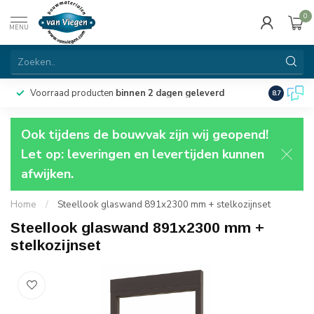
0
MENU
Voorraad producten
binnen 2 dagen geleverd
Particulie
8.7
Ook tijdens de bouwvak zijn wij geopend!
Let op: leveringen en levertijden kunnen
afwijken.
Home
/
Steellook glaswand 891x2300 mm + stelkozijnset
Steellook glaswand 891x2300 mm +
stelkozijnset