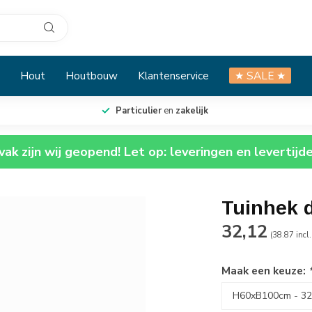
Hout
Houtbouw
Klantenservice
★ SALE ★
Particulier
en
zakelijk
ak zijn wij geopend! Let op: leveringen en levertijd
Tuinhek 
32,12
(38.87 incl
Maak een keuze: