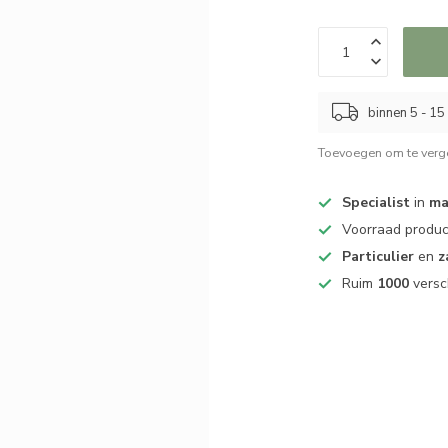
binnen 5 - 1
Toevoegen om te verge
Specialist
in
ma
Voorraad produ
Particulier
en
z
Ruim
1000
versc