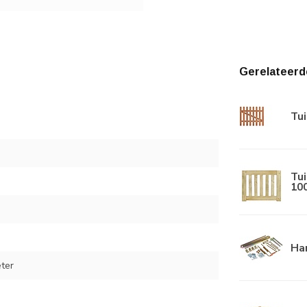
Gerelateerd
Tu
Tu
10
Han
ter