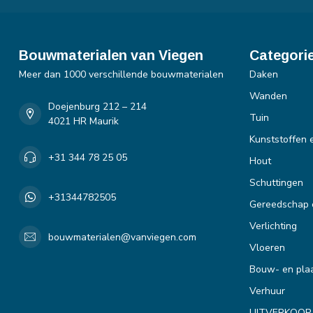
Bouwmaterialen van Viegen
Categori
Meer dan 1000 verschillende bouwmaterialen
Daken
Wanden
Doejenburg 212 – 214
Tuin
4021 HR Maurik
Kunststoffen 
+31 344 78 25 05
Hout
Schuttingen
+31344782505
Gereedschap 
Verlichting
bouwmaterialen@vanviegen.com
Vloeren
Bouw- en plaa
Verhuur
UITVERKOOP