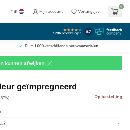
0
Mijn account
Verlanglijst
EUR
8.7
1286
beoordelingen
Ruim
1000
verschillende
bouwmaterialen
en kunnen afwijken.
deur geïmpregneerd
Op bestelling
. BTW)
*