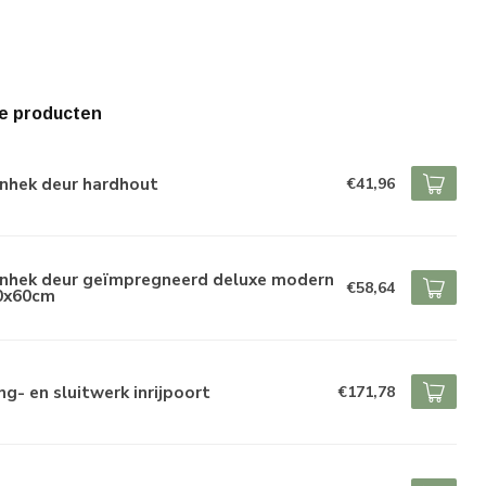
e producten
inhek deur hardhout
€41,96
inhek deur geïmpregneerd deluxe modern
€58,64
0x60cm
g- en sluitwerk inrijpoort
€171,78