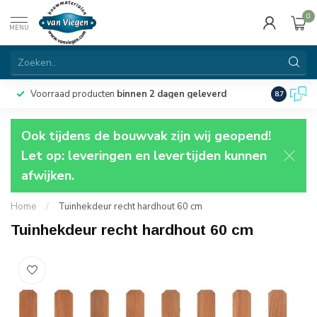
0
MENU
Voorraad producten
binnen 2 dagen geleverd
Particulie
8.7
Ook tijdens de bouwvak zijn wij geopend!
Let op: leveringen en levertijden kunnen
afwijken.
Home
/
Tuinhekdeur recht hardhout 60 cm
Tuinhekdeur recht hardhout 60 cm