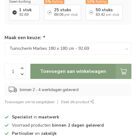
Geen korting
5%
Korting
10%
Korting
1 stuk
25 stuks
50 stuks
92,69
88,06
per stuk
83,42
per stuk
Maak een keuze:
*
Toevoegen aan winkelwagen
binnen 2 - 4 werkdagen geleverd
Toevoegen om te vergelijken
Deel dit product
Specialist
in
maatwerk
Voorraad producten
binnen 2 dagen geleverd
Particulier
en
zakelijk