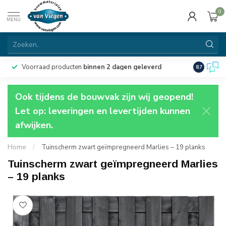
0
MENU
Voorraad producten
binnen 2 dagen geleverd
Particulie
8.7
Ook tijdens de bouwvak zijn wij geopend!
Let op: leveringen en levertijden kunnen
afwijken.
Home
/
Tuinscherm zwart geïmpregneerd Marlies – 19 planks
Tuinscherm zwart geïmpregneerd Marlies
– 19 planks