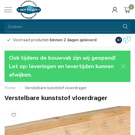
0
MENU
Voorraad producten
binnen 2 dagen geleverd
Particulie
8.7
Ook tijdens de bouwvak zijn wij geopend!
Let op: leveringen en levertijden kunnen
afwijken.
Home
/
Verstelbare kunststof vloerdrager
Verstelbare kunststof vloerdrager