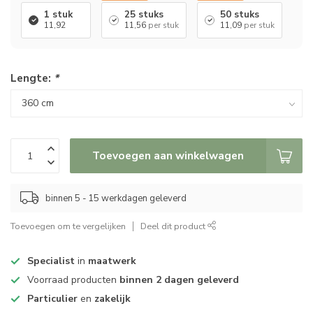
1 stuk
25 stuks
50 stuks
11,92
11,56
per stuk
11,09
per stuk
Lengte:
*
Toevoegen aan winkelwagen
binnen 5 - 15 werkdagen geleverd
Toevoegen om te vergelijken
Deel dit product
Specialist
in
maatwerk
Voorraad producten
binnen 2 dagen geleverd
Particulier
en
zakelijk