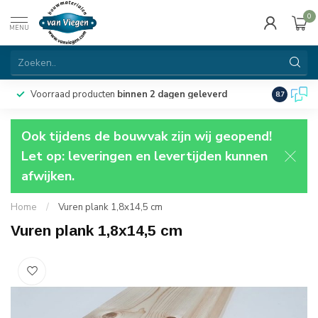
0
MENU
Voorraad producten
binnen 2 dagen geleverd
Particulie
8.7
Ook tijdens de bouwvak zijn wij geopend!
Let op: leveringen en levertijden kunnen
afwijken.
Home
/
Vuren plank 1,8x14,5 cm
Vuren plank 1,8x14,5 cm