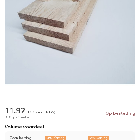
11,92
(14.42 incl. BTW)
Op bestelling
3,31 per meter
Volume voordeel
Geen korting
3%
Korting
7%
Korting