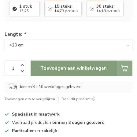
1 stuk
15 stuks
30 stuks
15,25
14,79
per stuk
14,18
per stuk
Lengte:
*
Toevoegen aan winkelwagen
binnen 3 - 10 werkdagen geleverd
Toevoegen om te vergelijken
Deel dit product
Specialist
in
maatwerk
Voorraad producten
binnen 2 dagen geleverd
Particulier
en
zakelijk