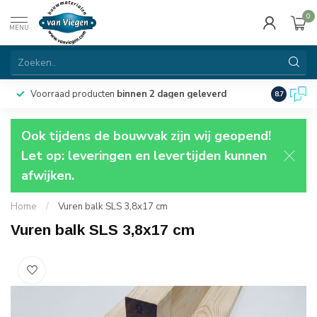
0
MENU
Voorraad producten
binnen 2 dagen geleverd
Particulie
8.7
Ook tijdens de bouwvak zijn wij geopend!
Let op: leveringen en levertijden kunnen
afwijken.
Home
/
Vuren balk SLS 3,8x17 cm
Vuren balk SLS 3,8x17 cm