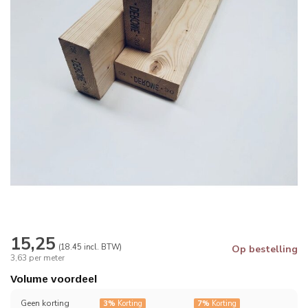
15,25
(18.45 incl. BTW)
Op bestelling
3,63 per meter
Volume voordeel
Geen korting
3%
Korting
7%
Korting