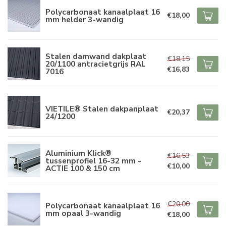
Polycarbonaat kanaalplaat 16
€18,00
mm helder 3-wandig
Stalen damwand dakplaat
€18,15
20/1100 antracietgrijs RAL
€16,83
7016
VIETILE® Stalen dakpanplaat
€20,37
24/1200
Aluminium Klick®
€16,53
tussenprofiel 16-32 mm -
€10,00
ACTIE 100 & 150 cm
€20,00
Polycarbonaat kanaalplaat 16
mm opaal 3-wandig
€18,00