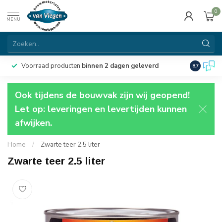
0
MENU
Voorraad producten
binnen 2 dagen geleverd
Particulie
8.7
Ook tijdens de bouwvak zijn wij geopend!
Let op: leveringen en levertijden kunnen
afwijken.
Home
/
Zwarte teer 2.5 liter
Zwarte teer 2.5 liter