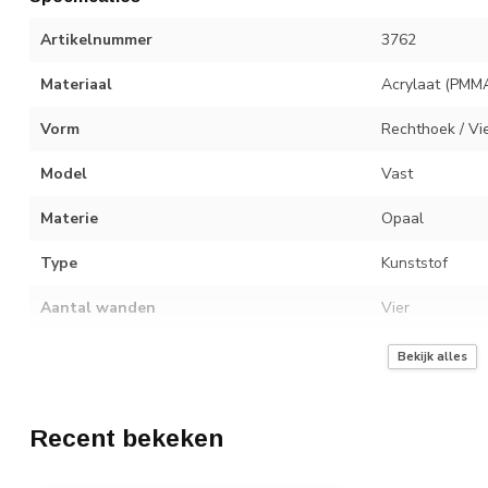
Artikelnummer
3762
Materiaal
Acrylaat (PMM
Vorm
Rechthoek / Vi
Model
Vast
Materie
Opaal
Type
Kunststof
Aantal wanden
Vier
Isolatiewaarde
1.28 W/m²K
Bekijk alles
Akoestisch dempingsgetal Rw
23 dB
Recent bekeken
Inbraakwerend
Doorvalveilig