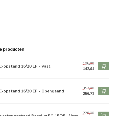
e producten
196,00
C-opstand 16/20 EP - Vast
142,94
352,00
C-opstand 16/20 EP - Opengaand
256,72
228,00
yester opstand Benelux PO 15/25 - Vast