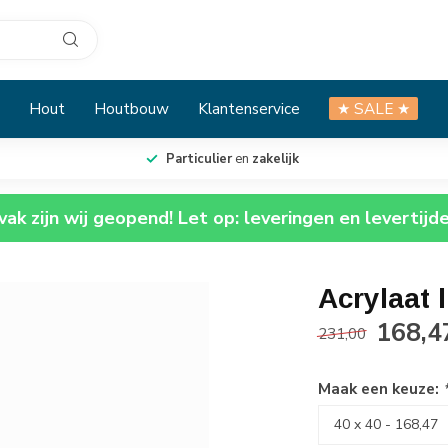
Hout
Houtbouw
Klantenservice
★ SALE ★
Particulier
en
zakelijk
ak zijn wij geopend! Let op: leveringen en levertijd
Acrylaat 
168,4
231,00
Maak een keuze: