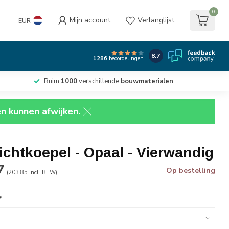
0
Mijn account
Verlanglijst
EUR
8.7
1286
beoordelingen
Ruim
1000
verschillende
bouwmaterialen
en kunnen afwijken.
lichtkoepel - Opaal - Vierwandig
7
Op bestelling
(203.85 incl. BTW)
*