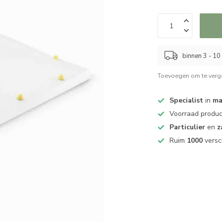
binnen 3 - 1
Toevoegen om te verge
Specialist
in
ma
Voorraad produ
Particulier
en
z
Ruim
1000
versc