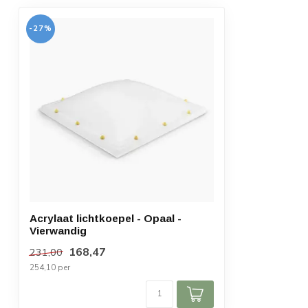
Brandklasse
E
-27%
LT-waarde
59 %
g-waarde
48 %
Acrylaat lichtkoepel - Opaal -
Vierwandig
168,47
231,00
254,10 per