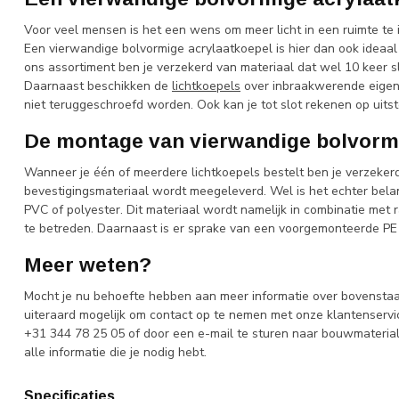
Voor veel mensen is het een wens om meer licht in een ruimte te int
Een vierwandige bolvormige acrylaatkoepel is hier dan ook ideaal v
ons assortiment ben je verzekerd van materiaal dat wel 10 keer sl
Daarnaast beschikken de
lichtkoepels
over inbraakwerende eigen
niet teruggeschroefd worden. Ook kan je tot slot rekenen op ui
De montage van vierwandige bolvorm
Wanneer je één of meerdere lichtkoepels bestelt ben je verzekerd
bevestigingsmateriaal wordt meegeleverd. Wel is het echter bela
PVC of polyester. Dit materiaal wordt namelijk in combinatie met 
te betreden. Daarnaast is er sprake van een voorgemonteerde PE
Meer weten?
Mocht je nu behoefte hebben aan meer informatie over bovenstaan
uiteraard mogelijk om contact op te nemen met onze klantenservice
+31 344 78 25 05 of door een e-mail te sturen naar
bouwmateria
alle informatie die je nodig hebt.
Specificaties