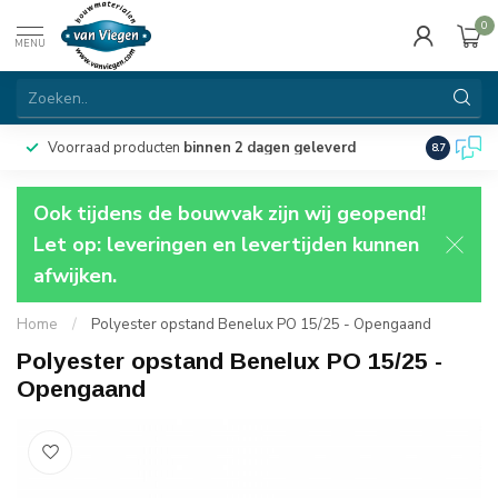
0
MENU
Voorraad producten
binnen 2 dagen geleverd
Particulie
8.7
Ook tijdens de bouwvak zijn wij geopend!
Let op: leveringen en levertijden kunnen
afwijken.
Home
/
Polyester opstand Benelux PO 15/25 - Opengaand
Polyester opstand Benelux PO 15/25 -
Opengaand