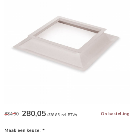
280,05
384,00
Op bestelling
(338.86 incl. BTW)
Maak een keuze:
*