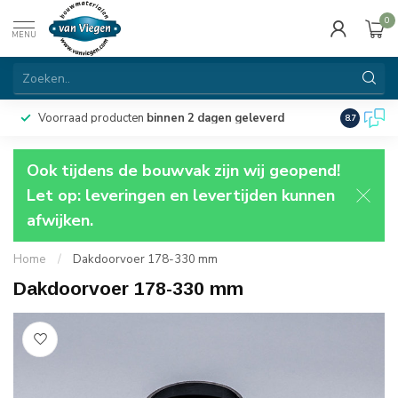
0
MENU
Voorraad producten
binnen 2 dagen geleverd
Particulie
8.7
Ook tijdens de bouwvak zijn wij geopend!
Let op: leveringen en levertijden kunnen
afwijken.
Home
/
Dakdoorvoer 178-330 mm
Dakdoorvoer 178-330 mm