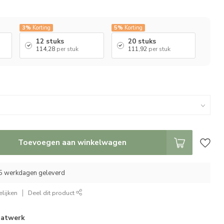
3%
Korting
5%
Korting
12 stuks
20 stuks
114,28
per stuk
111,92
per stuk
Toevoegen aan winkelwagen
25 werkdagen geleverd
lijken
Deel dit product
atwerk