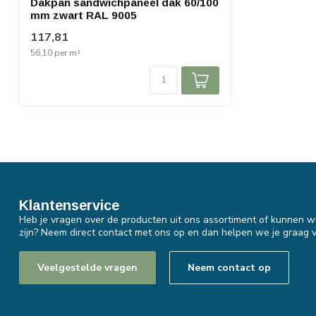
Dakpan sandwichpaneel dak 60/100
mm zwart RAL 9005
117,81
56,10 per m²
Klantenservice
Heb je vragen over de producten uit ons assortiment of kunnen wi
zijn? Neem direct contact met ons op en dan helpen we je graag v
Veelgestelde vragen
Neem contact op