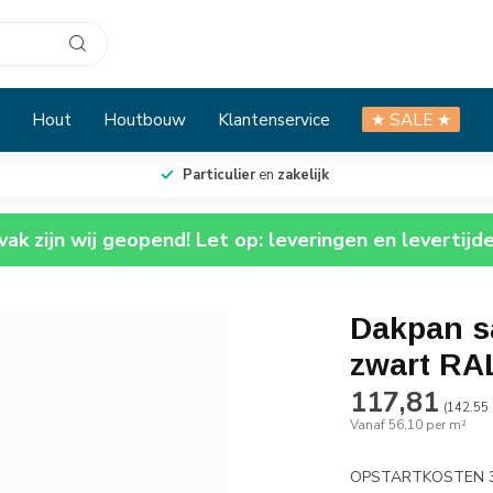
Hout
Houtbouw
Klantenservice
★ SALE ★
Particulier
en
zakelijk
ak zijn wij geopend! Let op: leveringen en levertijd
Dakpan s
zwart RA
117,81
(142.55 
Vanaf 56,10 per m²
OPSTARTKOSTEN 3