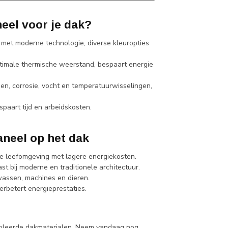
el voor je dak?
en met moderne technologie, diverse kleuropties
ptimale thermische weerstand, bespaart energie
, corrosie, vocht en temperatuurwisselingen,
espaart tijd en arbeidskosten.
.
neel op het dak
e leefomgeving met lagere energiekosten.
t bij moderne en traditionele architectuur.
assen, machines en dieren.
rbetert energieprestaties.
soleerde
dakmaterialen
. Neem vandaag nog