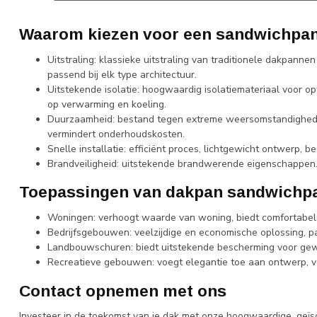
Waarom kiezen voor een sandwichpane
Uitstraling: klassieke uitstraling van traditionele dakpann
passend bij elk type architectuur.
Uitstekende isolatie: hoogwaardig isolatiemateriaal voor o
op verwarming en koeling.
Duurzaamheid: bestand tegen extreme weersomstandigheden
vermindert onderhoudskosten.
Snelle installatie: efficiënt proces, lichtgewicht ontwerp, b
Brandveiligheid: uitstekende brandwerende eigenschappen
Toepassingen van dakpan sandwichpa
Woningen: verhoogt waarde van woning, biedt comfortabel
Bedrijfsgebouwen: veelzijdige en economische oplossing, pas
Landbouwschuren: biedt uitstekende bescherming voor gew
Recreatieve gebouwen: voegt elegantie toe aan ontwerp, ve
Contact opnemen met ons
Investeer in de toekomst van je dak met onze hoogwaardige, geï