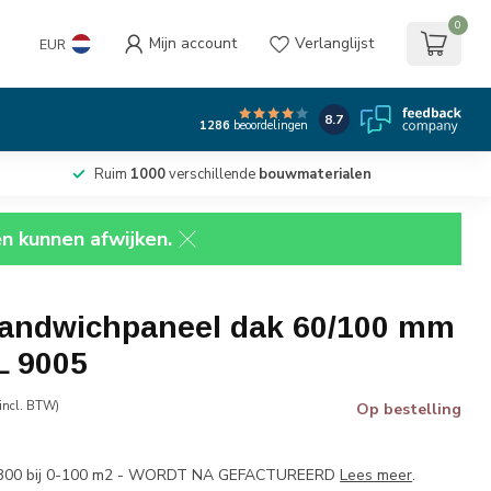
0
Mijn account
Verlanglijst
EUR
8.7
1286
beoordelingen
Ruim
1000
verschillende
bouwmaterialen
en kunnen afwijken.
andwichpaneel dak 60/100 mm
L 9005
incl. BTW)
Op bestelling
00 bij 0-100 m2 - WORDT NA GEFACTUREERD
Lees meer
.