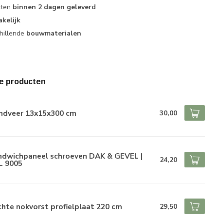
cten
binnen 2 dagen geleverd
akelijk
hillende
bouwmaterialen
e producten
ndveer 13x15x300 cm
30,00
ndwichpaneel schroeven DAK & GEVEL |
24,20
L 9005
hte nokvorst profielplaat 220 cm
29,50