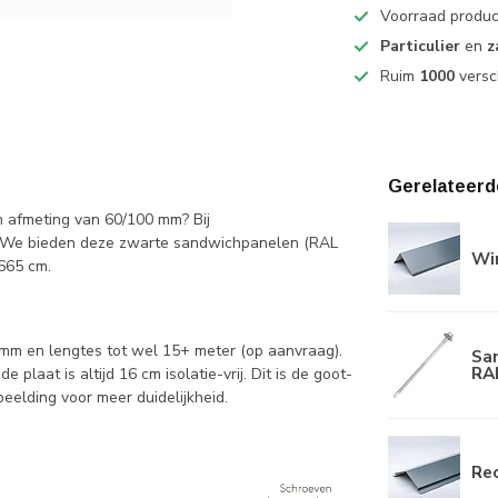
Voorraad produ
Particulier
en
z
Ruim
1000
versc
Gerelateerd
 afmeting van 60/100 mm? Bij
s. We bieden deze zwarte sandwichpanelen (RAL
Wi
 665 cm.
m en lengtes tot wel 15+ meter (op aanvraag).
Sa
RA
laat is altijd 16 cm isolatie-vrij. Dit is de goot-
beelding voor meer duidelijkheid.
Rec