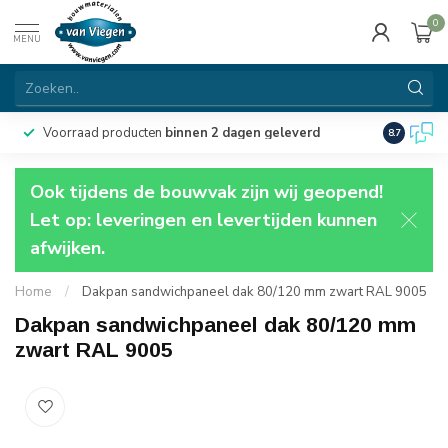
0
MENU
Voorraad producten
binnen 2 dagen geleverd
Particulie
8.7
Ook tijdens de bouwvak zijn wij geopend!
Let op: leveringen en levertijden kunnen
afwijken.
Home
/
Dakpan sandwichpaneel dak 80/120 mm zwart RAL 9005
Dakpan sandwichpaneel dak 80/120 mm
zwart RAL 9005