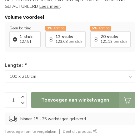
GEFACTUREERD
Lees meer
.
Volume voordeel
Geen korting
3%
Korting
5%
Korting
1 stuk
12 stuks
20 stuks
127,51
123,68
per stuk
121,13
per stuk
Lengte:
*
Toevoegen aan winkelwagen
binnen 15 - 25 werkdagen geleverd
Toevoegen om te vergelijken
Deel dit product