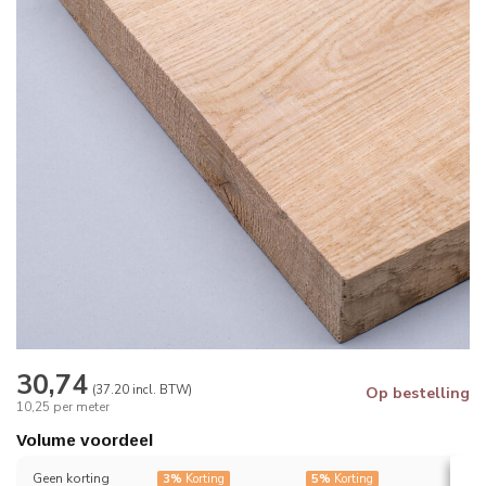
30,74
(37.20 incl. BTW)
Op bestelling
10,25 per meter
Volume voordeel
Geen korting
3%
Korting
5%
Korting
7%
K