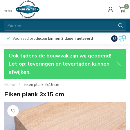
0
MENU
Voorraad producten
binnen 2 dagen geleverd
Particulie
8.7
Ook tijdens de bouwvak zijn wij geopend!
Let op: leveringen en levertijden kunnen
afwijken.
Home
/
Eiken plank 3x15 cm
Eiken plank 3x15 cm