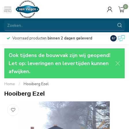
0
MENU
Voorraad producten
binnen 2 dagen geleverd
Particulie
8.7
Ook tijdens de bouwvak zijn wij geopend!
Let op: leveringen en levertijden kunnen
afwijken.
Home
/
Hooiberg Ezel
Hooiberg Ezel