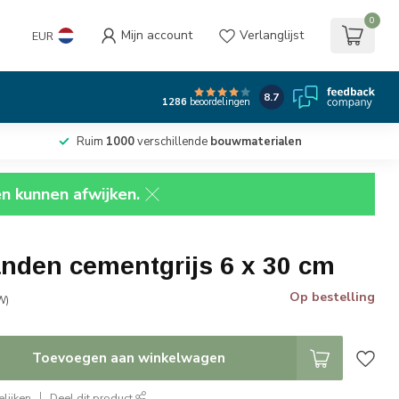
0
Mijn account
Verlanglijst
EUR
8.7
1286
beoordelingen
Ruim
1000
verschillende
bouwmaterialen
en kunnen afwijken.
anden cementgrijs 6 x 30 cm
Op bestelling
W)
Toevoegen aan winkelwagen
lijken
Deel dit product