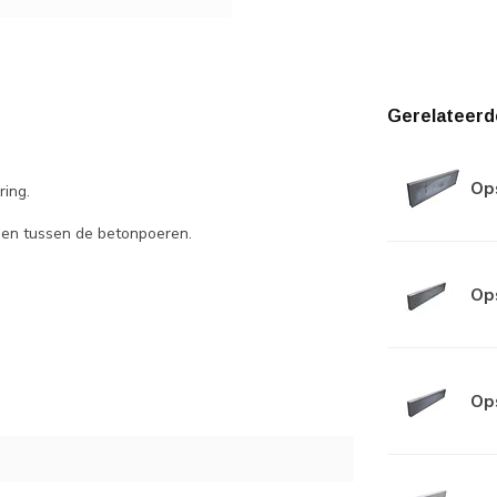
Gerelateerd
Ops
ring.
nden tussen de betonpoeren.
Ops
Ops