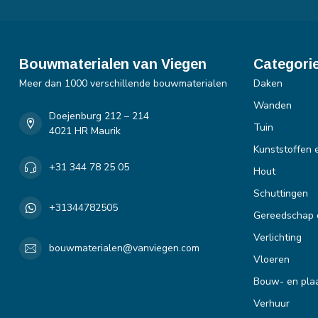
Bouwmaterialen van Viegen
Categori
Meer dan 1000 verschillende bouwmaterialen
Daken
Wanden
Doejenburg 212 – 214
Tuin
4021 HR Maurik
Kunststoffen 
+31 344 78 25 05
Hout
Schuttingen
+31344782505
Gereedschap 
Verlichting
bouwmaterialen@vanviegen.com
Vloeren
Bouw- en plaa
Verhuur