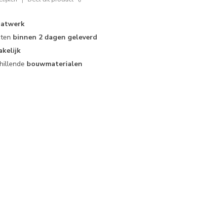
atwerk
cten
binnen 2 dagen geleverd
akelijk
hillende
bouwmaterialen