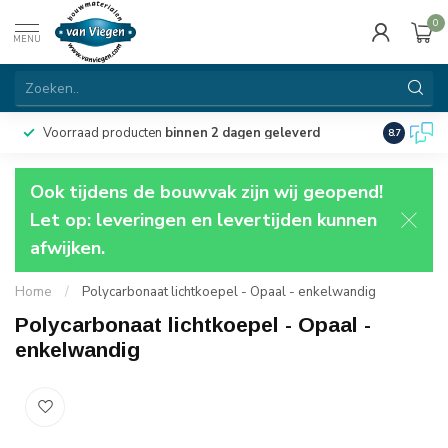
0
MENU
Voorraad producten
binnen 2 dagen geleverd
Particulie
8.7
Ook tijdens de bouwvak zijn wij geopend!
Let op: leveringen en levertijden kunnen
afwijken.
Home
/
Polycarbonaat lichtkoepel - Opaal - enkelwandig
Polycarbonaat lichtkoepel - Opaal -
enkelwandig