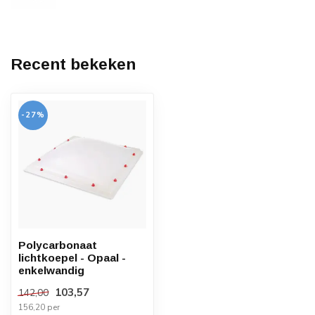
Recent bekeken
-27%
Polycarbonaat
lichtkoepel - Opaal -
enkelwandig
103,57
142,00
156,20 per