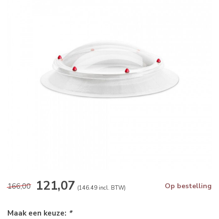
121,07
166,00
Op bestelling
(146.49 incl. BTW)
Maak een keuze:
*