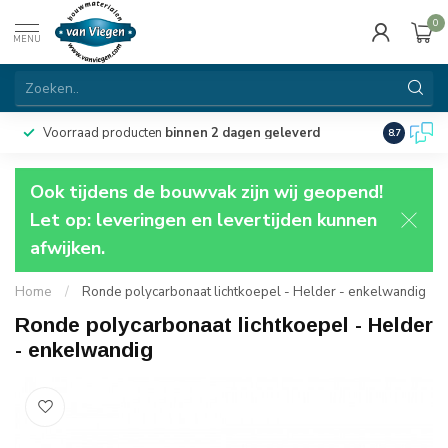
0
MENU
Voorraad producten
binnen 2 dagen geleverd
Particulie
8.7
Ook tijdens de bouwvak zijn wij geopend!
Let op: leveringen en levertijden kunnen
afwijken.
Home
/
Ronde polycarbonaat lichtkoepel - Helder - enkelwandig
Ronde polycarbonaat lichtkoepel - Helder
- enkelwandig