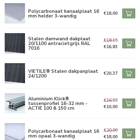
Polycarbonaat kanaalplaat 16
€18,00
mm helder 3-wandig
Stalen damwand dakplaat
€18,15
20/1100 antracietgrijs RAL
€16,83
7016
VIETILE® Stalen dakpanplaat
€20,37
24/1200
Aluminium Klick®
€16,53
tussenprofiel 16-32 mm -
€10,00
ACTIE 100 & 150 cm
€20,00
Polycarbonaat kanaalplaat 16
mm opaal 3-wandig
€18,00