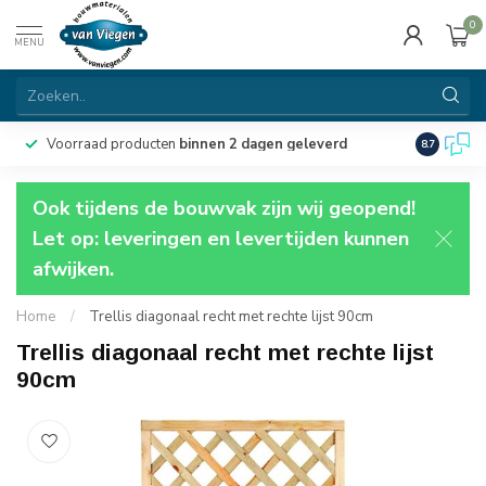
0
MENU
Voorraad producten
binnen 2 dagen geleverd
Particulie
8.7
Ook tijdens de bouwvak zijn wij geopend!
Let op: leveringen en levertijden kunnen
afwijken.
Home
/
Trellis diagonaal recht met rechte lijst 90cm
Trellis diagonaal recht met rechte lijst
90cm