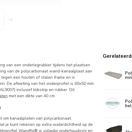
Gerelateerd
ng van een onderlegrubber tijdens het plaatsen
iging van de polycarbonaat wand-kanaalplaat aan
Po
mm
n tegen een houten of stalen frame en is
rin. De afmeting van het onderprofiel is 60x50 mm
9007) inclusief klikstrip en rubber. Dit
aten
met een dikte van 40 cm.
Po
he
®
bent om kanaalplaten van polycarbonaat
at je kunt rekenen op extra waterdichtheid op de
erprofiel Wandfix® is volledig onderhoudsvrij en
Al