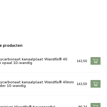
e producten
lycarbonaat kanaalplaat Wandfix® 40
142,50
 opaal 10-wandig
lycarbonaat kanaalplaat Wandfix® 40mm
142,50
lder 10-wandig
uminium Wandfix® bovenprofiel
90,74