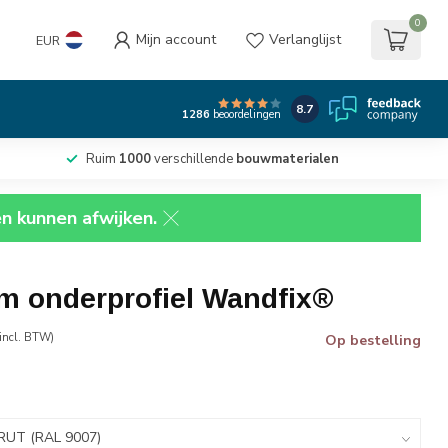
0
Mijn account
Verlanglijst
EUR
8.7
1286
beoordelingen
Ruim
1000
verschillende
bouwmaterialen
en kunnen afwijken.
m onderprofiel Wandfix®
incl. BTW)
Op bestelling