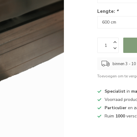
Lengte:
*
binnen 3 - 1
Toevoegen om te verge
Specialist
in
ma
Voorraad produ
Particulier
en
z
Ruim
1000
versc