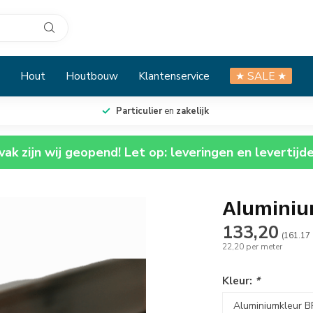
Hout
Houtbouw
Klantenservice
★ SALE ★
Particulier
en
zakelijk
ak zijn wij geopend! Let op: leveringen en levertijd
Aluminiu
133,20
(161.17 
22,20 per meter
Kleur:
*