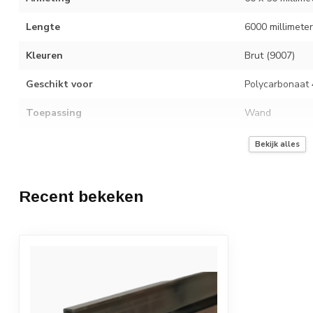
Lengte
6000 millimeter
Kleuren
Brut (9007)
Geschikt voor
Polycarbonaat 
Toepassing
Wand
Wordt geleverd met
EPDM montage 
Bekijk alles
Recent bekeken