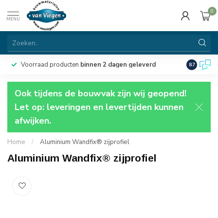
0
MENU
Voorraad producten
binnen 2 dagen geleverd
Particulie
8.7
Ook tijdens de bouwvak zijn wij geopend!
Let op: leveringen en levertijden kunnen
afwijken.
Home
/
Aluminium Wandfix® zijprofiel
Aluminium Wandfix® zijprofiel