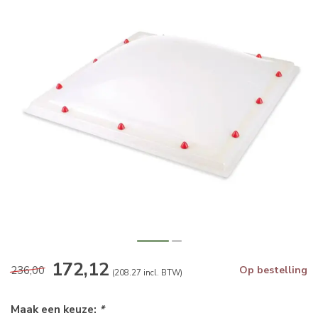
172,12
236,00
Op bestelling
(208.27 incl. BTW)
Maak een keuze:
*