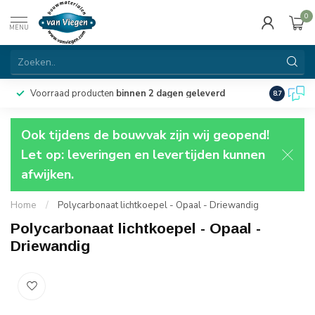
0
MENU
Voorraad producten
binnen 2 dagen geleverd
Particulie
8.7
Ook tijdens de bouwvak zijn wij geopend!
Let op: leveringen en levertijden kunnen
afwijken.
Home
/
Polycarbonaat lichtkoepel - Opaal - Driewandig
Polycarbonaat lichtkoepel - Opaal -
Driewandig