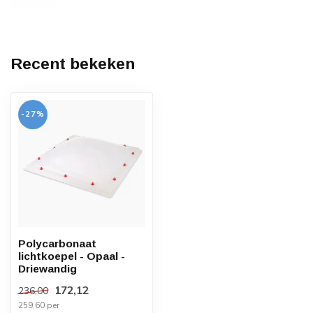
Recent bekeken
-27%
Polycarbonaat
lichtkoepel - Opaal -
Driewandig
172,12
236,00
259,60 per